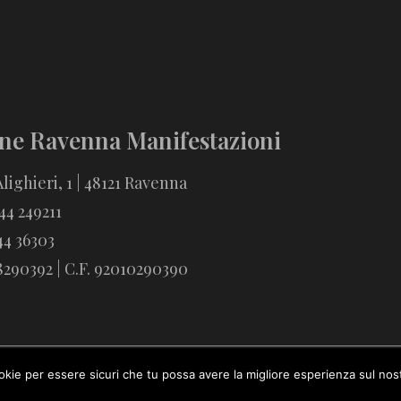
ne Ravenna Manifestazioni
lighieri, 1 | 48121 Ravenna
544 249211
44 36303
18290392 | C.F. 92010290390
ookie per essere sicuri che tu possa avere la migliore esperienza sul nost
© Fondazione Ravenna Manifestazioni