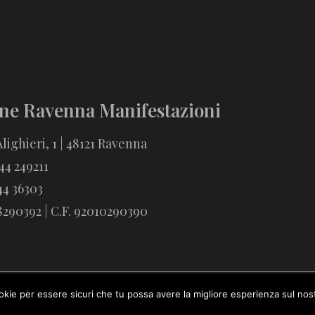
ne Ravenna Manifestazioni
lighieri, 1 | 48121 Ravenna
544 249211
44 36303
18290392 | C.F. 92010290390
ookie per essere sicuri che tu possa avere la migliore esperienza sul nost
© Fondazione Ravenna Manifestazioni