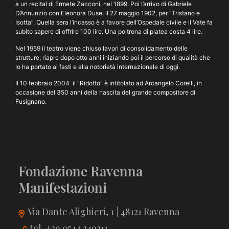
a un recital di Ermete Zacconi, nel 1899. Poi l’arrivo di Gabriele
D’Annunzio con Eleonora Duse, il 27 maggio 1902, per “Tristano e
Isotta”. Quella sera l’incasso è a favore dell’Ospedale civile e il Vate fa
subito sapere di offrire 100 lire. Una poltrona di platea costa 4 lire.
Nel 1959 il teatro viene chiuso lavori di consolidamento delle
strutture; riapre dopo otto anni iniziando poi il percorso di qualità che
lo ha portato ai fasti e alla notorietà internazionale di oggi.
Il 10 febbraio 2004 il “Ridotto” è intitolato ad Arcangelo Corelli, in
occasione del 350 anni della nascita del grande compositore di
Fusignano.
Fondazione Ravenna
Manifestazioni
Via Dante Alighieri, 1 | 48121 Ravenna
tel. +39 0544 249211