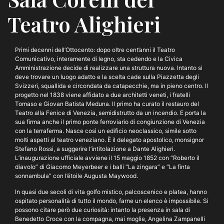
Teatro Alighieri
Primi decenni dell’Ottocento: dopo oltre cent’anni il Teatro
Comunicativo, interamente di legno, sta cedendo e la Civica
Amministrazione decide di realizzare una struttura nuova. Intanto si
deve trovare un luogo adatto e la scelta cade sulla Piazzetta degli
Svizzeri, squallida e circondata da catapecchie, ma in pieno centro. Il
progetto nel 1838 viene affidato a due architetti veneti, i fratelli
Tomaso e Giovan Batista Meduna. Il primo ha curato il restauro del
Teatro alla Fenice di Venezia, semidistrutto da un incendio. E porta la
sua firma anche il primo ponte ferroviario di congiunzione di Venezia
con la terraferma. Nasce così un edificio neoclassico, simile sotto
molti aspetti al teatro veneziano. È il delegato apostolico, monsignor
Stefano Rossi, a suggerire l’intitolazione a Dante Alighieri.
L’inaugurazione ufficiale avviene il 15 maggio 1852 con “Roberto il
diavolo” di Giacomo Meyerbeer e i balli “La zingara” e “La finta
sonnambula” con l’étoile Augusta Maywood.
In quasi due secoli di vita golfo mistico, palcoscenico e platea, hanno
ospitato personalità di tutto il mondo, farne un elenco è impossibile. Si
possono citare però due curiosità: intanto la presenza in sala di
Benedetto Croce con la compagna, mai moglie, Angelina Zampanelli