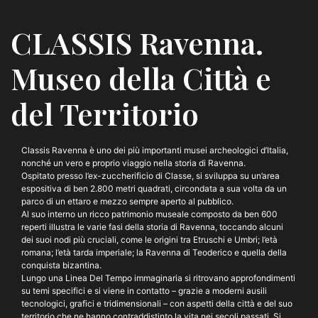
CLASSIS Ravenna.
Museo della Città e
del Territorio
Classis Ravenna è uno dei più importanti musei archeologici d’Italia,
nonché un vero e proprio viaggio nella storia di Ravenna.
Ospitato presso l’ex-zuccherificio di Classe, si sviluppa su un’area
espositiva di ben 2.800 metri quadrati, circondata a sua volta da un
parco di un ettaro e mezzo sempre aperto al pubblico.
Al suo interno un ricco patrimonio museale composto da ben 600
reperti illustra le varie fasi della storia di Ravenna, toccando alcuni
dei suoi nodi più cruciali, come le origini tra Etruschi e Umbri; l’età
romana; l’età tarda imperiale; la Ravenna di Teoderico e quella della
conquista bizantina.
Lungo una Linea Del Tempo immaginaria si ritrovano approfondimenti
su temi specifici e si viene in contatto – grazie a moderni ausili
tecnologici, grafici e tridimensionali – con aspetti della città e del suo
territorio che ne hanno contraddistinto la vita nei secoli passati. Si