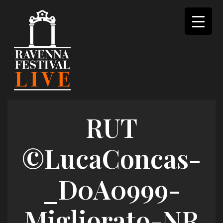
Skip
to
content
RUT
©LucaConcas-
_D0A0999-
Migliorato-NR