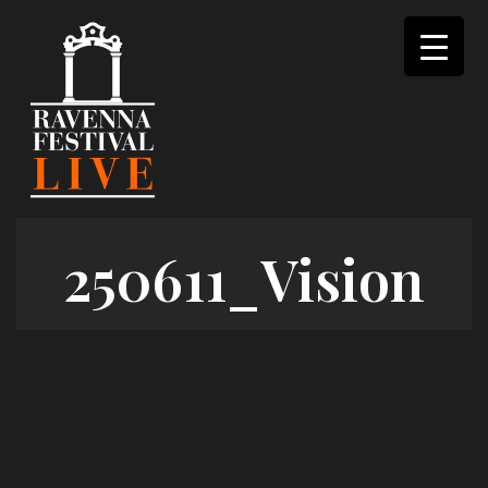
Skip
to
content
250611_Vision