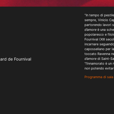
“In tempo di pestil
sempre, Vinicio Cap
partorendo lavori s
d’amore
è una scheg
popolaresco e filol
Fournival (XIII sec
incarnare seguendo 
caposseliano per l
toccato Ravenna ne
ard de Fournival
d’amore
di Saint-Sa
“l’innamorato è un 
non potendo evitare
Programma di sala