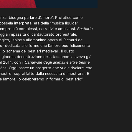
enza, bisogna parlare d’amore”. Profetico come
ossela interpreta l’era della “musica liquida”
empre più complessi, narrativi e ambiziosi.
Bestiario
gia impazzita di cantautorato orchestrale,
ogico, ispirata all’omonima opera di Richard de
olo) dedicata alle forme che l’amore può felicemente
lo schema dei bestiari medievali. Il gusto
a giocosa decostruzione della tassonomia aveva già
l 2014, con il
Carnevale degli animali e altre bestie
ëns. Oggi nasce un progetto che vuole rivelarci che
mostro, sopraffatto dalla necessità di mostrarsi. E
 l’amore, lo celebreremo in forma di bestiario”.