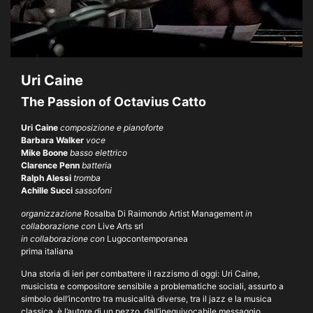
Uri Caine
The Passion of Octavius Catto
Uri Caine
composizione e pianoforte
Barbara Walker
voce
Mike Boone
basso elettrico
Clarence Penn
batteria
Ralph Alessi
tromba
Achille Succi
sassofoni
organizzazione
Rosalba Di Raimondo Artist Management
in
collaborazione con
Live Arts srl
in collaborazione con
Lugocontemporanea
prima italiana
Una storia di ieri per combattere il razzismo di oggi: Uri Caine,
musicista e compositore sensibile a problematiche sociali, assurto a
simbolo dell’incontro tra musicalità diverse, tra il jazz e la musica
classica, è l’autore di un pezzo, dall’inequivocabile messaggio,