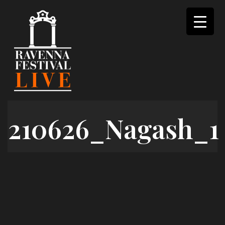
Skip
to
content
210626_Nagash_1