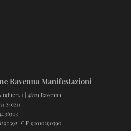
ne Ravenna Manifestazioni
lighieri, 1 | 48121 Ravenna
544 249211
44 36303
18290392 | C.F. 92010290390