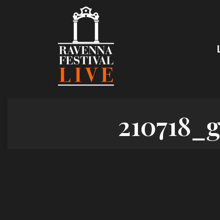
Skip
to
content
210718_g