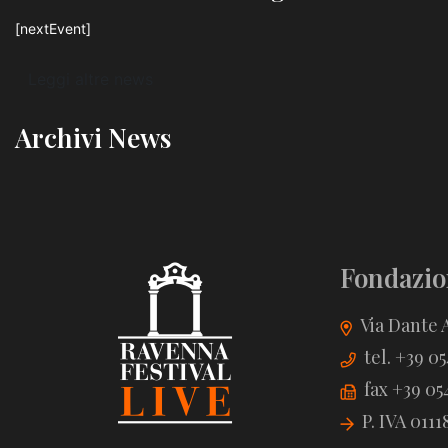
[nextEvent]
Leggi altre news
Archivi News
Fondazio
Via Dante A
tel. +39 0
fax +39 05
P. IVA 011