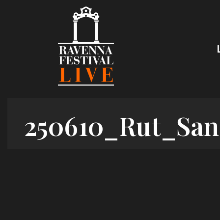
Skip
to
content
250610_Rut_San