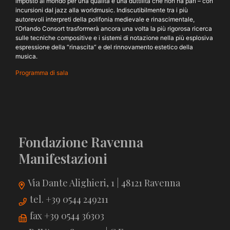
imposto al mondo per una qualità e una duttilità che non ha pari – con
incursioni dal jazz alla worldmusic. Indiscutibilmente tra i più
autorevoli interpreti della polifonia medievale e rinascimentale,
l’Orlando Consort trasformerà ancora una volta la più rigorosa ricerca
sulle tecniche compositive e i sistemi di notazione nella più esplosiva
espressione della “rinascita” e del rinnovamento estetico della
musica.
Programma di sala
Fondazione Ravenna
Manifestazioni
Via Dante Alighieri, 1 | 48121 Ravenna
tel. +39 0544 249211
fax +39 0544 36303