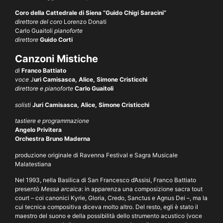
Coro della Cattedrale di Siena “Guido Chigi Saracini”
direttore del coro
Lorenzo Donati
Carlo Guaitoli
pianoforte
direttore
Guido Corti
Canzoni Mistiche
di
Franco Battiato
voce
J
uri Camisasca, Alice, Simone Cristicchi
direttore e pianoforte
Carlo Guaitoli
solisti
Juri Camisasca, Alice, Simone Cristicchi
tastiere e programmazione
Angelo Privitera
Orchestra Bruno Maderna
produzione originale di Ravenna Festival e Sagra Musicale
Malatestiana
Nel 1993, nella Basilica di San Francesco d’Assisi, Franco Battiato
presentò
Messa arcaica
: in apparenza una composizione sacra tout
court – coi canonici Kyrie, Gloria, Credo, Sanctus e Agnus Dei –, ma la
cui tecnica compositiva diceva molto altro. Del resto, egli è stato il
maestro del suono e della possibilità dello strumento acustico (voce