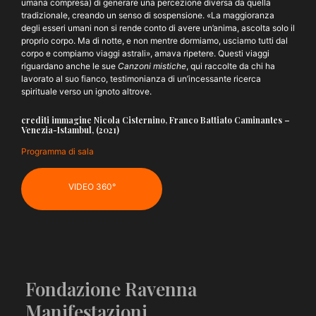
umana compresa) di generare una percezione diversa da quella
tradizionale, creando un senso di sospensione. «La maggioranza
degli esseri umani non si rende conto di avere un’anima, ascolta solo il
proprio corpo. Ma di notte, e non mentre dormiamo, usciamo tutti dal
corpo e compiamo viaggi astrali», amava ripetere. Questi viaggi
riguardano anche le sue
Canzoni mistiche
, qui raccolte da chi ha
lavorato al suo fianco, testimonianza di un’incessante ricerca
spirituale verso un ignoto altrove.
crediti immagine Nicola Cisternino, Franco Battiato Caminantes –
Venezia-Istambul, (2021)
Programma di sala
VIDEO 360°
Fondazione Ravenna
Manifestazioni