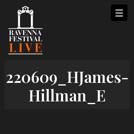
Skip
to
content
220609_HJames-
Hillman_E