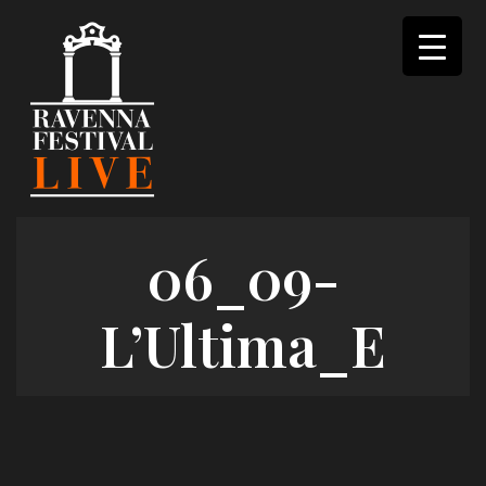
Skip
to
content
06_09-
L’Ultima_E