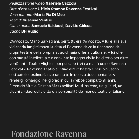
Realizzazione video
Gabriele Cazzola
Organizzazione
Ufficio Stampa Ravenna Festival
Voce narrante
Maria Pia Di Meo
Testi di
Susanna Venturi
Cameramen
Samuele Balducci, Davide Chiossi
Suono
BH Audio
L’Avvocato. Mario Salvagiani, per tutti, era l’Avvocato. A lui e alla sua
visionaria lungimiranza la città di Ravenna deve la ricchezza dei
propri teatri e della propria straordinaria offerta culturale. A lui che
con onestà intellettuale e convinto impegno civile ha diretto per oltre
vent’anni il Teatro Alighieri per poi dare il via a realtà come Ravenna
Festival e Ravenna Teatro e infine all’Orchestra Cherubini, sono
dedicate le testimonianze raccolte in questo documentario. A
rendergli omaggio, nel giorno in cui avrebbe compiuto 91 anni,
Riccardo Muti e Cristina Mazzavillani Muti insieme, tra gli altri, ad
alcuni sindaci della città e a personalità del mondo teatrale italiano…
Fondazione Ravenna