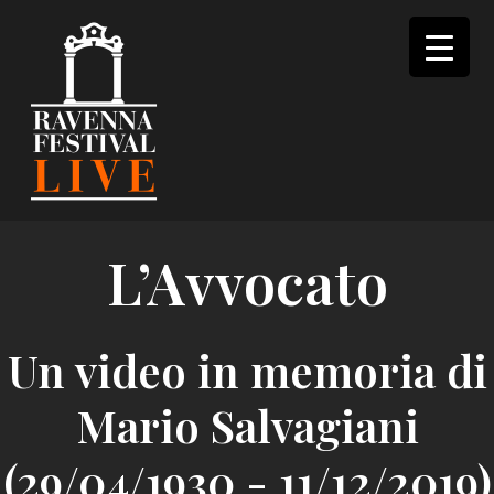
Skip
to
content
L’Avvocato
Un video in memoria di
Mario Salvagiani
(29/04/1930 - 11/12/2019)