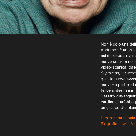
Non è solo una dell
Anderson è un’artis
cui si misura, rive
nuove soluzioni co
video-scenica, dal
Superman
, il succ
questa nuova avven
nuovi – a partire d
felice sintesi minim
il teatro d’avangua
cardine di un’abbagl
un gruppo di splen
Programma di sala
Biografia Laurie A