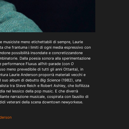
e musiciste meno etichettabili di sempre, Laurie
ta che frantuma i limiti di ogni media espressivo con
landone possibilità insondate e concretizzandone
mbinatorie. Dalla poesia sonora alla sperimentazione
le performance Fluxus all’hit-parade (con
O
esso meno prevedibile di tutti gli anni Ottanta), in
tura Laurie Anderson proporrà materiali vecchi e
al suo album di debutto
Big Science
(1982), una
alista tra Steve Reich e Robert Ashley, che liofilizza
rdia nel lessico della pop music. E che diverrà
iante narrazione musicale, cospirata con l’ausilio di
didi veterani della scena downtown newyorkese.
nderson