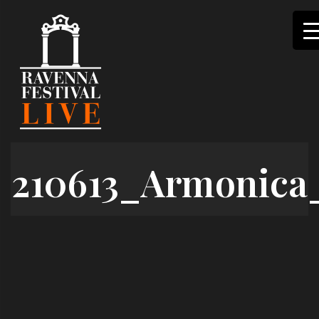
Skip
to
content
210613_Armonica