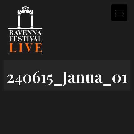
Skip
to
content
240615_Janua_01