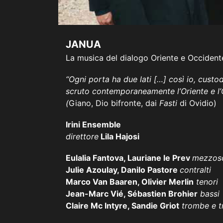
JANUA
La musica del dialogo Oriente e Occidente
“Ogni porta ha due lati […] così io, custo
scruto contemporaneamente l’Oriente e l’
(
Giano, Dio bifronte,
dai
Fasti
di Ovidio)
Irini Ensemble
direttore
Lila Hajosi
Eulalia Fantova, Lauriane le Prev
mezzos
Julie Azoulay, Danilo Pastore
contralti
Marco Van Baaren, Olivier Merlin
tenori
Jean-Marc Vié, Sébastien Brohier
bassi
Claire Mc Intyre, Sandie Griot
trombe e t