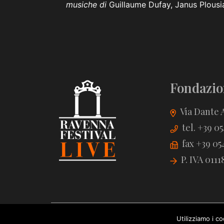
musiche di
Guillaume Dufay, Janus Plous
Fondazio
Via Dante A
tel. +39 0
fax +39 05
P. IVA 011
Utilizziamo i c