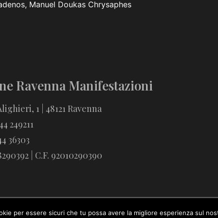
iadenos, Manuel Doukas Chrysaphes
ne Ravenna Manifestazioni
lighieri, 1 | 48121 Ravenna
544 249211
44 36303
18290392 | C.F. 92010290390
© Fondazione Ravenna Manifestazioni
ookie per essere sicuri che tu possa avere la migliore esperienza sul nost