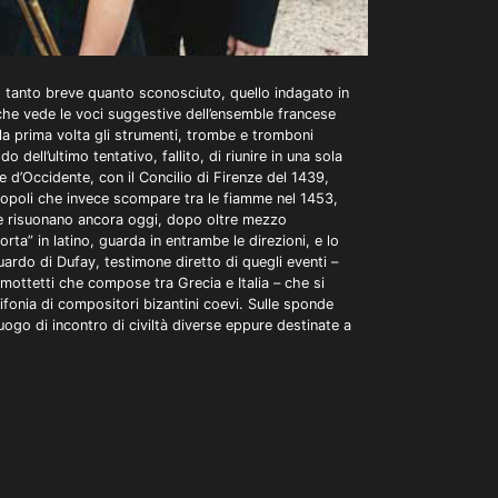
, tanto breve quanto sconosciuto, quello indagato in
 che vede le voci suggestive dell’ensemble francese
r la prima volta gli strumenti, trombe e tromboni
do dell’ultimo tentativo, fallito, di riunire in una sola
e d’Occidente, con il Concilio di Firenze del 1439,
opoli che invece scompare tra le fiamme nel 1453,
e risuonano ancora oggi, dopo oltre mezzo
porta” in latino, guarda in entrambe le direzioni, e lo
uardo di Dufay, testimone diretto di quegli eventi –
ottetti che compose tra Grecia e Italia – che si
lifonia di compositori bizantini coevi. Sulle sponde
uogo di incontro di civiltà diverse eppure destinate a