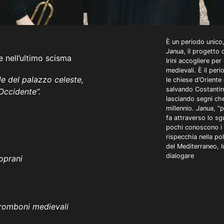
È un periodo unico
Janua
, il progetto
 nell’ultimo scisma
Irini accogliere pe
medievali. È il perio
de del palazzo celeste,
le chiese d’Oriente 
salvando Costantin
Occidente”.
lasciando segni ch
millennio.
Janua
, “
fa attraverso lo sg
pochi conoscono i m
rispecchia nella po
del Mediterraneo, l
dialogare
oprani
romboni medievali