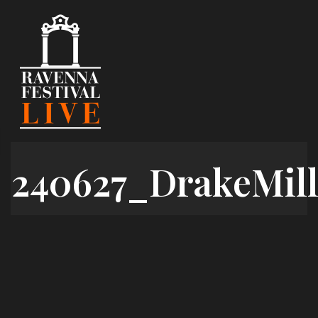
Skip
to
content
240627_DrakeMill