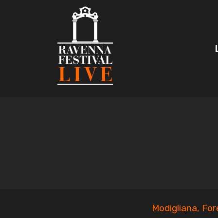
Skip
to
content
Modigliana, For