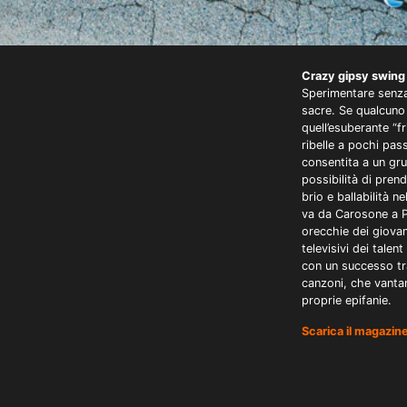
Crazy gipsy swing 
Sperimentare senza
sacre. Se qualcuno 
quell’esuberante “f
ribelle a pochi pas
consentita a un gru
possibilità di pren
brio e ballabilità n
va da Carosone a P
orecchie dei giovani
televisivi dei talen
con un successo tra
canzoni, che vanta
proprie epifanie.
Scarica il magazine