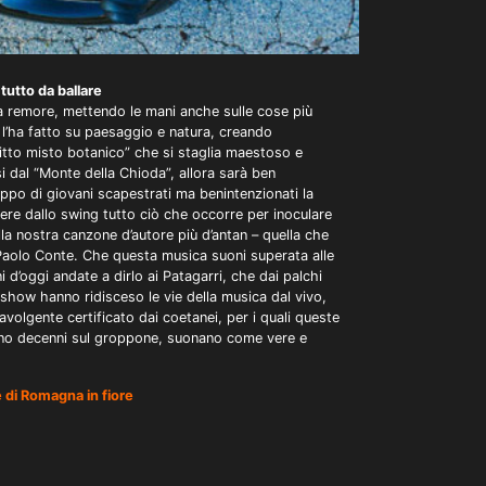
tutto da ballare
 remore, mettendo le mani anche sulle cose più
l’ha fatto su paesaggio e natura, creando
ritto misto botanico” che si staglia maestoso e
si dal “Monte della Chioda”, allora sarà ben
ppo di giovani scapestrati ma benintenzionati la
dere dallo swing tutto ciò che occorre per inoculare
ella nostra canzone d’autore più d’antan – quella che
aolo Conte. Che questa musica suoni superata alle
 d’oggi andate a dirlo ai Patagarri, che dai palchi
t show hanno ridisceso le vie della musica dal vivo,
volgente certificato dai coetanei, per i quali queste
no decenni sul groppone, suonano come vere e
 di Romagna in fiore