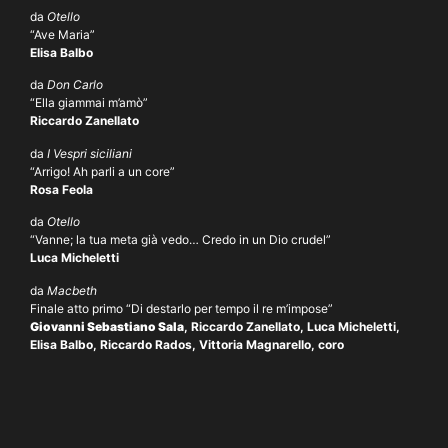
da
Otello
“Ave Maria”
Elisa Balbo
da
Don Carlo
“Ella giammai m’amò”
Riccardo Zanellato
da
I Vespri siciliani
“Arrigo! Ah parli a un core”
Rosa Feola
da
Otello
“Vanne; la tua meta già vedo… Credo in un Dio crudel”
Luca Micheletti
da
Macbeth
Finale atto primo “Di destarlo per tempo il re m’impose”
Giovanni Sebastiano Sala
, Riccardo Zanellato, Luca Micheletti,
Elisa Balbo, Riccardo Rados, Vittoria Magnarello, coro