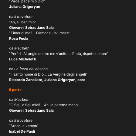
“Pace, pace mio Dio”
Juliana Grigoryan
da
Il trovatore
“Ah, si, ben mio”
Giovanni Sebastiano Sala
“Timor di me?… D’amor sull’ali rosee”
Rosa Feola
da
Macbeth
“Perfidi! All’anglo contro me v’unite!… Pietà, rispetto, onore”
Luca Micheletti
da
La forza del destino
“Il santo nome di Dio… La Vergine degli angeli”
Riccardo Zanellato, Juliana Grigoryan, coro
II parte
da
Macbeth
“O figli, o figli miei!… Ah, la paterna mano”
Giovanni Sebastiano Sala
da
Il trovatore
“Stride la vampa”
Isabel De Paoli