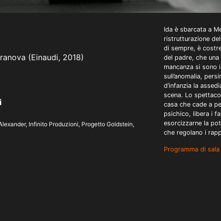
Ida è sbarcata a Me
ristrutturazione de
di sempre, è costre
ranova (Einaudi, 2018)
del padre, che una 
mancanza si sono im
sull’anomalia, pers
d’infanzia la assedi
scena. Lo spettacol
i
casa che cade a pe
psichico, libera i f
esorcizzarne la pot
exander, Infinito Produzioni, Progetto Goldstein,
che regolano i rappo
Programma di sala