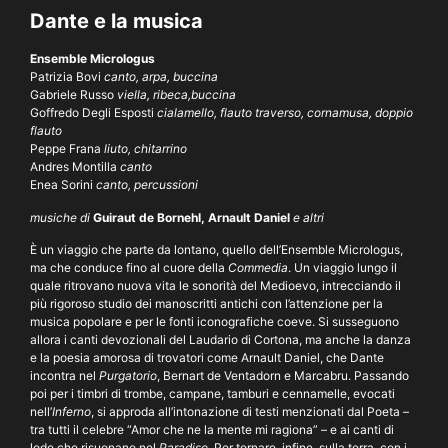
Dante e la musica
Ensemble Micrologus
Patrizia Bovi
canto, arpa, buccina
Gabriele Russo
viella, ribeca,buccina
Goffredo Degli Esposti
cialamello, flauto traverso, cornamusa, doppio
flauto
Peppe Frana
liuto, chitarrino
Andres Montilla
canto
Enea Sorini
canto, percussioni
musiche di
Guiraut de Bornehl, Arnault Daniel
e altri
È un viaggio che parte da lontano, quello dell’Ensemble Micrologus,
ma che conduce fino al cuore della
Commedia
. Un viaggio lungo il
quale ritrovano nuova vita le sonorità del Medioevo, intrecciando il
più rigoroso studio dei manoscritti antichi con l’attenzione per la
musica popolare e per le fonti iconografiche coeve. Si susseguono
allora i canti devozionali del Laudario di Cortona, ma anche la danza
e la poesia amorosa di trovatori come Arnault Daniel, che Dante
incontra nel
Purgatorio
, Bernart de Ventadorn e Marcabru. Passando
poi per i timbri di trombe, campane, tamburi e cennamelle, evocati
nell’
Inferno
, si approda all’intonazione di testi menzionati dal Poeta –
tra tutti il celebre “Amor che ne la mente mi ragiona” – e ai canti di
lode che risuonano nel
Paradiso
. Per tornare, infine, sulla terra, con i