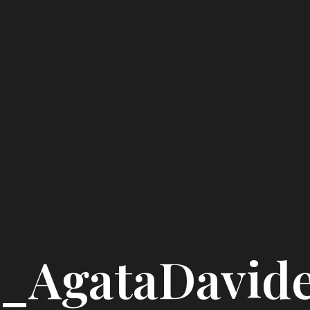
s_AgataDavid