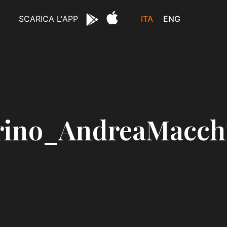
ITA
ENG
SCARICA L'APP
rino_AndreaMacch