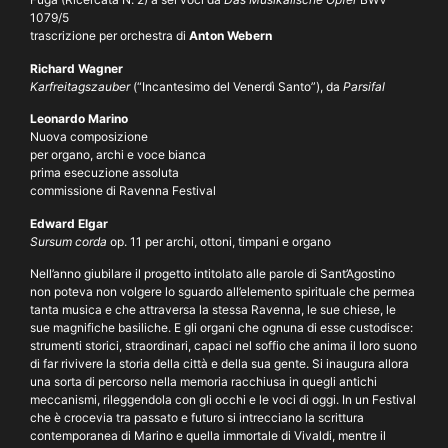
1079/5
trascrizione per orchestra di
Anton Webern
Richard Wagner
Karfreitagszauber
(“Incantesimo del Venerdì Santo”), da
Parsifal
Leonardo Marino
Nuova composizione
per organo, archi e voce bianca
prima
esecuzione assoluta
commissione di Ravenna Festival
Edward Elgar
Sursum corda
op. 11 per archi, ottoni, timpani e organo
Nell’anno giubilare il progetto intitolato alle parole di Sant’Agostino
non poteva non volgere lo sguardo all’elemento spirituale che permea
tanta musica e che attraversa la stessa Ravenna, le sue chiese, le
sue magnifiche basiliche. E gli organi che ognuna di esse custodisce:
strumenti storici, straordinari, capaci nel soffio che anima il loro suono
di far rivivere la storia della città e della sua gente. Si inaugura allora
una sorta di percorso nella memoria racchiusa in quegli antichi
meccanismi, rileggendola con gli occhi e le voci di oggi. In un Festival
che è crocevia tra passato e futuro si intrecciano la scrittura
contemporanea di Marino e quella immortale di Vivaldi, mentre il