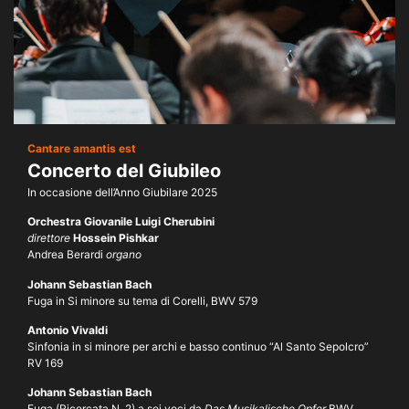
Cantare amantis est
Concerto del Giubileo
In occasione dell’Anno Giubilare 2025
Orchestra Giovanile Luigi Cherubini
direttore
Hossein Pishkar
Andrea Berardi
organo
Johann Sebastian Bach
Fuga in Si minore su tema di Corelli, BWV 579
Antonio Vivaldi
Sinfonia in si minore per archi e basso continuo “Al Santo Sepolcro”
RV 169
Johann Sebastian Bach
Fuga (Ricercata N. 2) a sei voci da
Das Musikalische Opfer
BWV