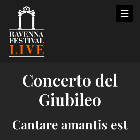
Skip
to
content
Concerto del
Giubileo
Cantare amantis est