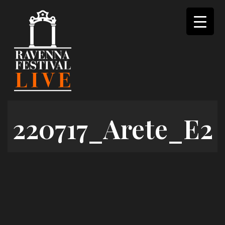
Skip
to
content
220717_Arete_E2